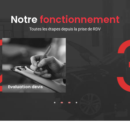
Notre
fonctionnement
3
Toutes les étapes depuis la prise de RDV
Prêt d'une
voiture si besoin
1
2
3
4