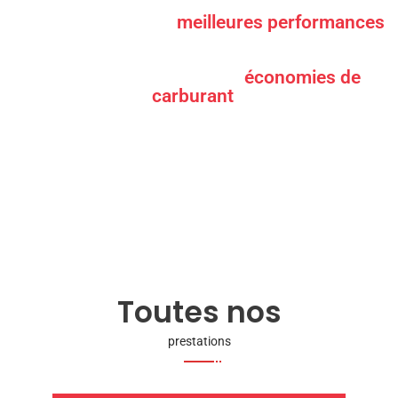
Vous souhaitez les
meilleures performances
pour votre véhicule ?
Où simplement faire des
économies de
carburant
?
Découvrez notre garage situé à Civrac-de-Blaye (entre Blaye et St-André-
de-Cubzac)
Toutes nos
prestations